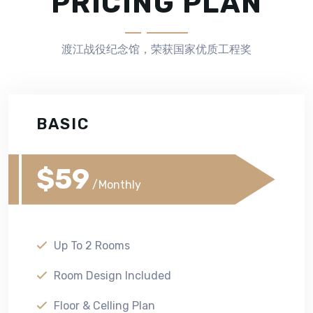
PRICING PLAN
渡江战役纪念馆，荣获国家优质工程奖
BASIC
$59
/Monthly
Up To 2 Rooms
Room Design Included
Floor & Celling Plan