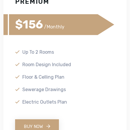
PREMIUM
$156
/Monthly
Up To 2 Rooms
Room Design Included
Floor & Celling Plan
Sewerage Drawings
Electric Outlets Plan
BUY NOW