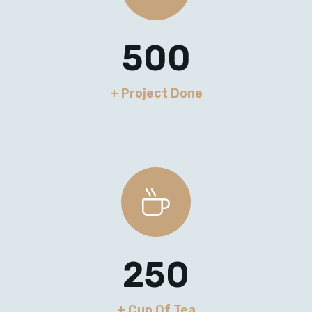
500
+ Project Done
250
+ Cup Of Tea