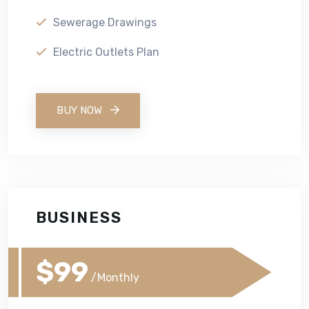
Sewerage Drawings
Electric Outlets Plan
BUY NOW
BUSINESS
$99
/Monthly